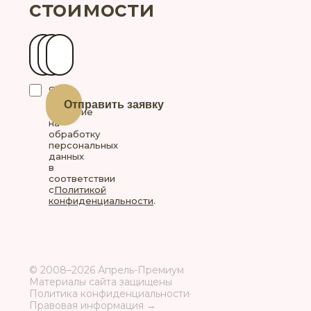
стоимости
Ваше имя
Контактный телефон
Ваш город
Я
даю
Отправить заявку
согласие
на
обработку
персональных
данных
в
соответствии
с
Политикой
конфиденциальности
.
© 2008–2026 Апрель-Премиум
Материалы сайта защищены
Политика конфиденциальности
·
Правовая информация →