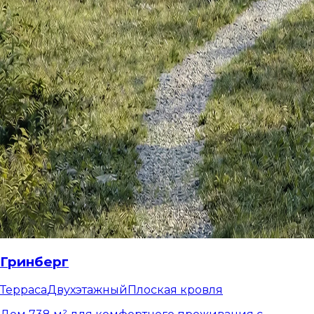
Гринберг
Терраса
Двухэтажный
Плоская кровля