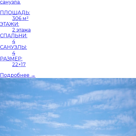
санузла.
ПЛОЩАДЬ:
306 м²
ЭТАЖИ:
2 этажа
СПАЛЬНИ:
4
САНУЗЛЫ:
4
РАЗМЕР:
22×17
Подробнее →