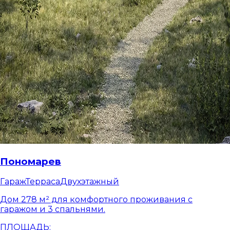
Пономарев
Гараж
Терраса
Двухэтажный
Дом 278 м² для комфортного проживания с
гаражом и 3 спальнями.
ПЛОЩАДЬ: