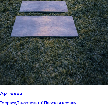
Артюхов
Терраса
Двухэтажный
Плоская кровля