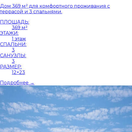
Дом 369 м² для комфортного проживания с
террасой и 3 спальнями.
ПЛОЩАДЬ:
369 м²
ЭТАЖИ:
1 этаж
СПАЛЬНИ:
3
САНУЗЛЫ:
3
РАЗМЕР:
12×23
Подробнее →