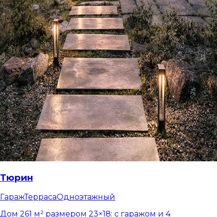
Тюрин
Гараж
Терраса
Одноэтажный
Дом 261 м² размером 23×18: с гаражом и 4