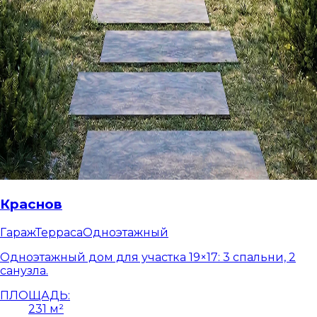
Краснов
Гараж
Терраса
Одноэтажный
Одноэтажный дом для участка 19×17: 3 спальни, 2
санузла.
ПЛОЩАДЬ:
231 м²