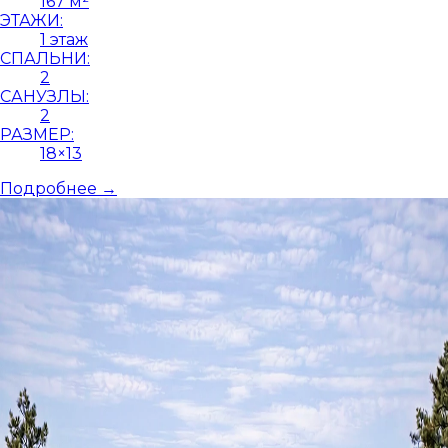
167 м²
ЭТАЖИ:
1 этаж
СПАЛЬНИ:
2
САНУЗЛЫ:
2
РАЗМЕР:
18×13
Подробнее →