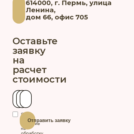
614000, г. Пермь, улица
Ленина,
дом 66, офис 705
Оставьте
заявку
на
расчет
стоимости
Ваше имя
Контактный телефон
Ваш город
Я
даю
Отправить заявку
согласие
на
обработку