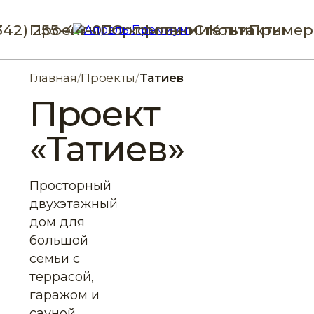
342) 255-44-00
Проекты
Портфолио
О компании
Статьи
Контакты
Пример
Главная
/
Проекты
/
Татиев
Проект
«Татиев»
Просторный
двухэтажный
дом для
большой
семьи с
террасой,
гаражом и
сауной.