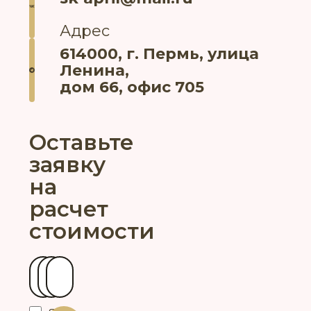
Адрес
614000, г. Пермь, улица
Ленина,
дом 66, офис 705
Оставьте
заявку
на
расчет
стоимости
Ваше имя
Контактный телефон
Ваш город