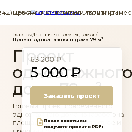
(342) 255-44-00
Проекты
Портфолио
О компании
Статьи
Контакты
Пример
Главная
/
Готовые проекты домов
/
Проект одноэтажного дома 79 м²
Проект
63 200 ₽
одноэтажног
5 000 ₽
дома 79 м²
Заказать проект
Готовый проект современного
одноэтажного дома из газобетона
После оплаты вы
площадью 79 м² — компактное и
получите проект в PDF:
практичное решение для