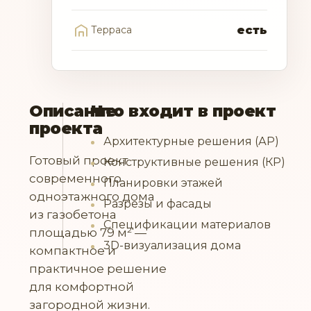
Терраса
есть
Описание
Что входит в проект
проекта
Архитектурные решения (АР)
Готовый проект
Конструктивные решения (КР)
современного
Планировки этажей
одноэтажного дома
Разрезы и фасады
из газобетона
Спецификации материалов
площадью 79 м² —
3D-визуализация дома
компактное и
практичное решение
для комфортной
загородной жизни.