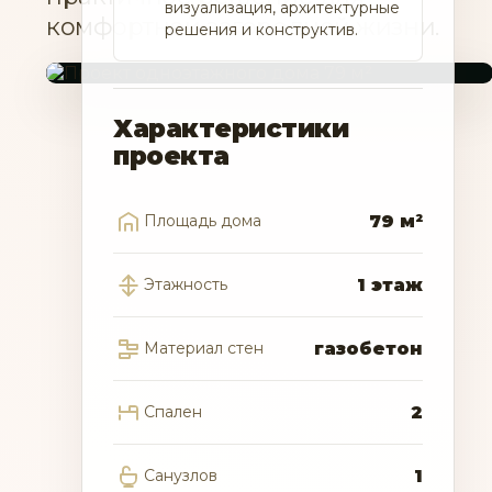
визуализация, архитектурные
комфортной загородной жизни.
решения и конструктив.
Характеристики
проекта
Площадь дома
79 м²
Этажность
1 этаж
Материал стен
газобетон
Спален
2
Санузлов
1