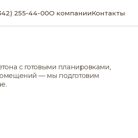
342) 255-44-00
О компании
Контакты
етона с готовыми планировками,
 помещений — мы подготовим
е.