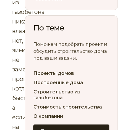
из
газобетона
никакой
По теме
влажности
нет,
Поможем подобрать проект и
зимой
обсудить строительство дома
под ваши задачи.
не
замерз,
Проекты домов
прогревается
Построенные дома
котлом
Строительство из
быстро,
газобетона
а
Стоимость строительства
О компании
если
на