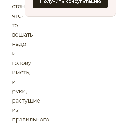
Получить консультацию
стену
что-
то
вешать
надо
и
голову
иметь,
и
руки,
растущие
из
правильного