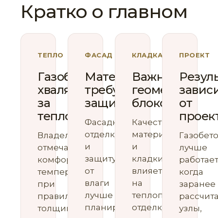
Кратко о главном
ТЕПЛО
ФАСАД
КЛАДКА
ПРОЕКТ
Газобетон
Материал
Важна
Резул
хвалят
требует
геометрия
завис
за
защиты
блоков
от
тепло
проек
Фасадную
Качество
отделку
материала
Владельцы
Газобет
и
и
отмечают
лучше
защиту
кладки
комфортную
работает
от
влияет
температуру
когда
влаги
на
при
заранее
лучше
теплопотери,
правильной
рассчит
планировать
отделку
толщине
узлы,