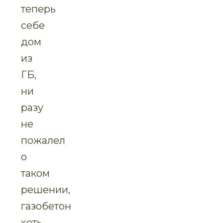
теперь
себе
дом
из
ГБ,
ни
разу
не
пожалел
о
таком
решении,
газобетон
хоть