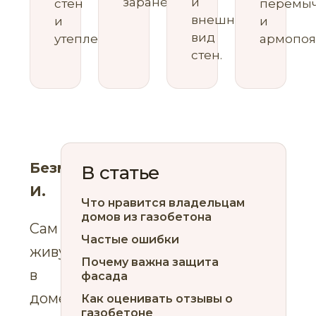
заранее.
и
стен
перемы
внешний
и
и
вид
утеплении.
армопоя
стен.
Безматерных
В статье
И.
Что нравится владельцам
домов из газобетона
Сам
Частые ошибки
живу
Почему важна защита
в
фасада
доме
Как оценивать отзывы о
газобетоне