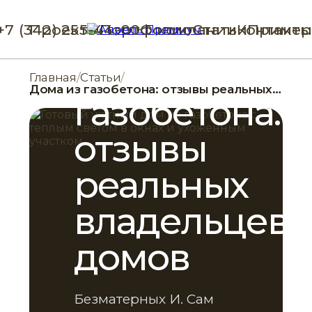
+7 (342) 255-44-00
Проекты
Портфолио
О компании
Статьи
Контакты
Пример
21 МАРТА 2024 Г.
СТРОИТЕЛЬСТВО
Дома из
Главная
/
Статьи
/
Дома из газобетона: отзывы реальных владельцев домов
газобетона:
отзывы
реальных
владельцев
домов
Безматерных И. Сам