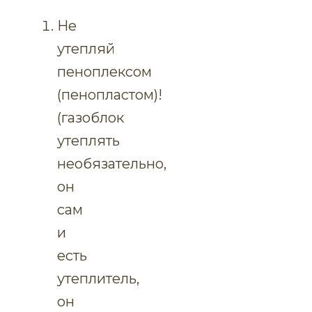
Не
утепляй
пеноплексом
(пенопластом)!
(газоблок
утеплять
необязательно,
он
сам
и
есть
утеплитель,
он