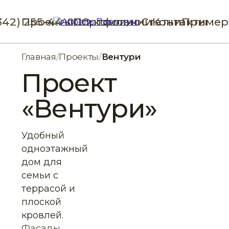
342) 255-44-00
Проекты
Портфолио
О компании
Статьи
Контакты
Пример
Главная
/
Проекты
/
Вентури
Проект
«Вентури»
Удобный
одноэтажный
дом для
семьи с
террасой и
плоской
кровлей.
Фасады,