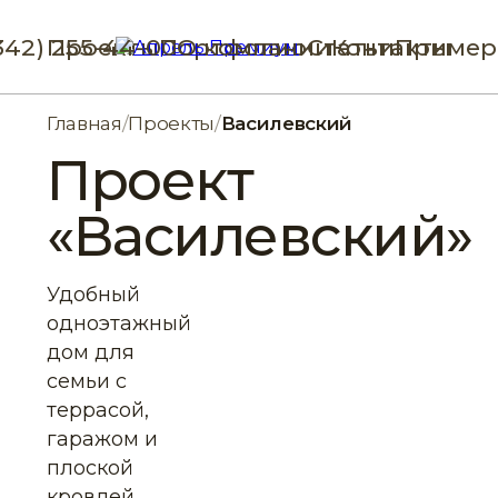
342) 255-44-00
Проекты
Портфолио
О компании
Статьи
Контакты
Пример
Главная
/
Проекты
/
Василевский
Проект
«Василевский»
Удобный
одноэтажный
дом для
семьи с
террасой,
гаражом и
плоской
кровлей.