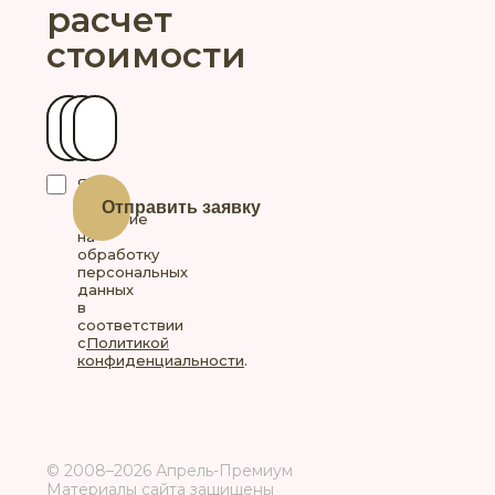
расчет
стоимости
Ваше имя
Контактный телефон
Ваш город
Я
даю
Отправить заявку
согласие
на
обработку
персональных
данных
в
соответствии
с
Политикой
конфиденциальности
.
© 2008–2026 Апрель-Премиум
Материалы сайта защищены