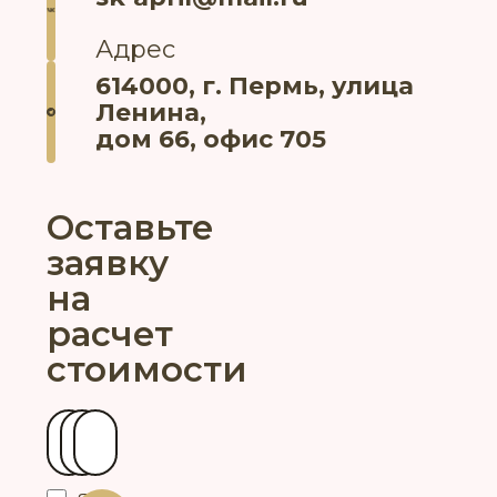
Адрес
614000, г. Пермь, улица
Ленина,
дом 66, офис 705
Оставьте
заявку
на
расчет
стоимости
Ваше имя
Контактный телефон
Ваш город