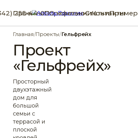
342) 255-44-00
Проекты
Портфолио
О компании
Статьи
Контакты
Пример
Главная
/
Проекты
/
Гельфрейх
Проект
«Гельфрейх»
Просторный
двухэтажный
дом для
большой
семьи с
террасой и
плоской
кровлей.