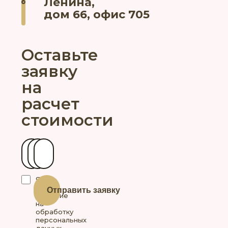
Ленина,
дом 66, офис 705
Оставьте
заявку
на
расчет
стоимости
Ваше имя
Контактный телефон
Ваш город
Я
даю
Отправить заявку
согласие
на
обработку
персональных
данных