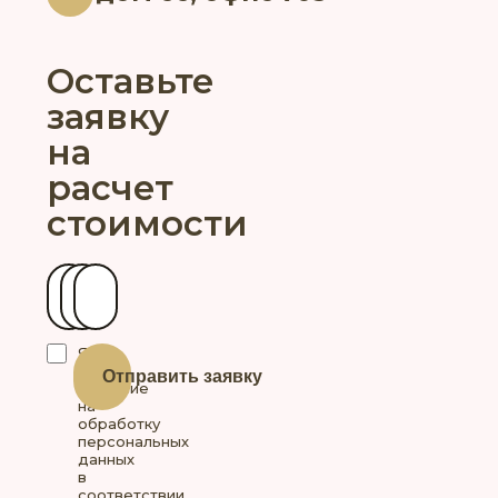
Оставьте
заявку
на
расчет
стоимости
Ваше имя
Контактный телефон
Ваш город
Я
даю
Отправить заявку
согласие
на
обработку
персональных
данных
в
соответствии