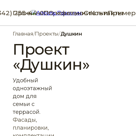
342) 255-44-00
Проекты
Портфолио
О компании
Статьи
Контакты
Пример
Главная
/
Проекты
/
Душкин
Проект
«Душкин»
Удобный
одноэтажный
дом для
семьи с
террасой.
Фасады,
планировки,
комплектации