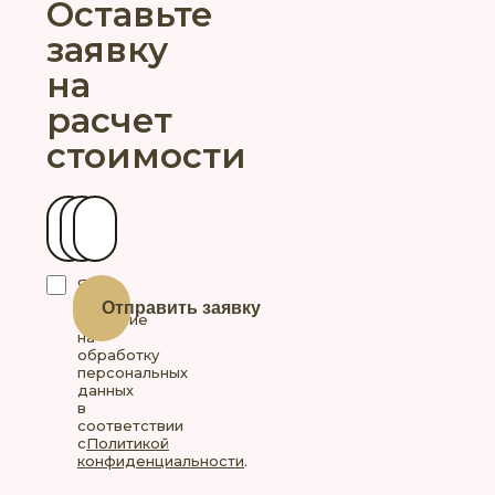
Оставьте
заявку
на
расчет
стоимости
Ваше имя
Контактный телефон
Ваш город
Я
даю
Отправить заявку
согласие
на
обработку
персональных
данных
в
соответствии
с
Политикой
конфиденциальности
.