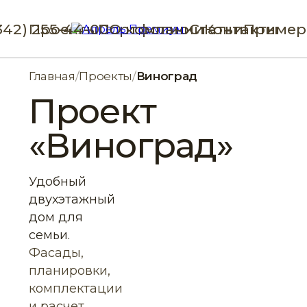
342) 255-44-00
Проекты
Портфолио
О компании
Статьи
Контакты
Пример
Главная
/
Проекты
/
Виноград
Проект
«Виноград»
Удобный
двухэтажный
дом для
семьи.
Фасады,
планировки,
комплектации
и расчет