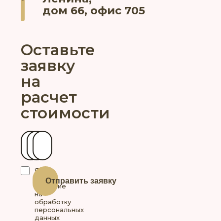
дом 66, офис 705
Оставьте
заявку
на
расчет
стоимости
Ваше имя
Контактный телефон
Ваш город
Я
даю
Отправить заявку
согласие
на
обработку
персональных
данных