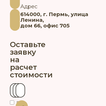
Адрес
614000, г. Пермь, улица
Ленина,
дом 66, офис 705
Оставьте
заявку
на
расчет
стоимости
Ваше имя
Контактный телефон
Ваш город
Я