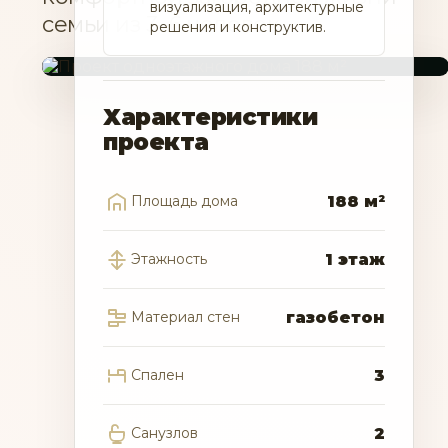
визуализация, архитектурные
семьи из 3–6 человек.
решения и конструктив.
Характеристики
проекта
Площадь дома
188 м²
Этажность
1 этаж
Материал стен
газобетон
Спален
3
Санузлов
2