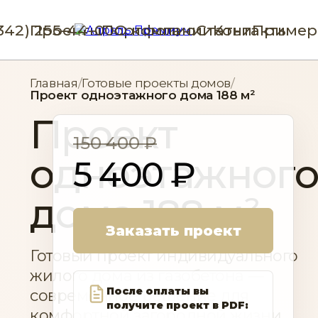
(342) 255-44-00
Проекты
Портфолио
О компании
Статьи
Контакты
Пример
Главная
/
Готовые проекты домов
/
Проект одноэтажного дома 188 м²
Проект
150 400 ₽
одноэтажног
5 400 ₽
дома 188 м²
Заказать проект
Готовый проект индивидуального
жилого дома из газобетона —
После оплаты вы
современное решение для
получите проект в PDF:
комфортной загородной жизни