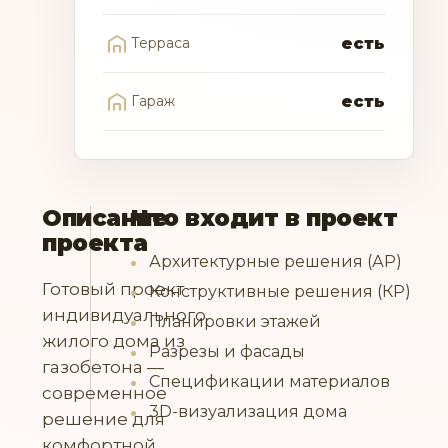
Терраса
есть
Гараж
есть
Описание
Что входит в проект
проекта
Архитектурные решения (АР)
Готовый проект
Конструктивные решения (КР)
индивидуального
Планировки этажей
жилого дома из
Разрезы и фасады
газобетона —
Спецификации материалов
современное
3D-визуализация дома
решение для
комфортной