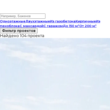
Одноэтажные
Двухэтажные
Из газобетона
Кирпичные
Из
пеноблока
С мансардой
С гаражом
До 150 м²
От 200 м²
Фильтр проектов
Найдено 104 проекта