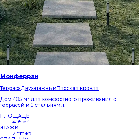
Монферран
Терраса
Двухэтажный
Плоская кровля
Дом 405 м² для комфортного проживания с
террасой и 5 спальнями.
ПЛОЩАДЬ:
405 м²
ЭТАЖИ:
2 этажа