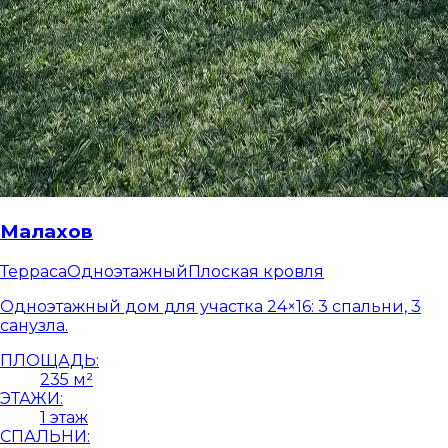
Малахов
Терраса
Одноэтажный
Плоская кровля
Одноэтажный дом для участка 24×16: 3 спальни, 3
санузла.
ПЛОЩАДЬ:
235 м²
ЭТАЖИ:
1 этаж
СПАЛЬНИ: