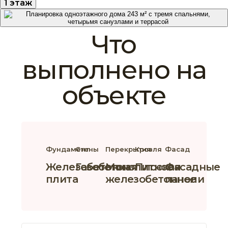
1 этаж
Что
выполнено на
объекте
Фундамент
Стены
Перекрытия
Кровля
Фасад
Железобетонная
Газобетон
Монолитное
Плоская
Фасадные
плита
железобетонное
панели