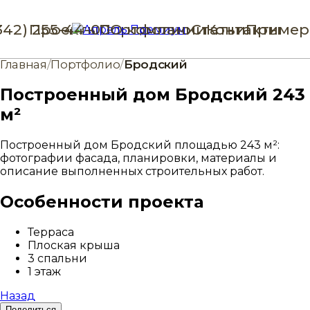
342) 255-44-00
Проекты
Портфолио
О компании
Статьи
Контакты
Пример
Главная
/
Портфолио
/
Бродский
Построенный дом Бродский 243
м²
Построенный дом Бродский площадью 243 м²:
фотографии фасада, планировки, материалы и
описание выполненных строительных работ.
Особенности проекта
Терраса
Плоская крыша
3 спальни
1 этаж
Назад
Поделиться