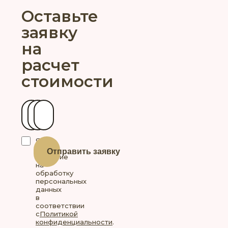
Оставьте
заявку
на
расчет
стоимости
Ваше имя
Контактный телефон
Ваш город
Я
даю
Отправить заявку
согласие
на
обработку
персональных
данных
в
соответствии
с
Политикой
конфиденциальности
.