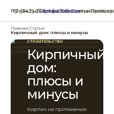
Проекты
+7 (342) 255-44-00
Портфолио
О компании
Статьи
Пример
Конт
Главная
/
Статьи
/
Кирпичный дом: плюсы и минусы
6 ДЕКАБРЯ 2024 Г.
СТРОИТЕЛЬСТВО
Кирпичный
дом:
плюсы и
минусы
Кирпич на протяжении