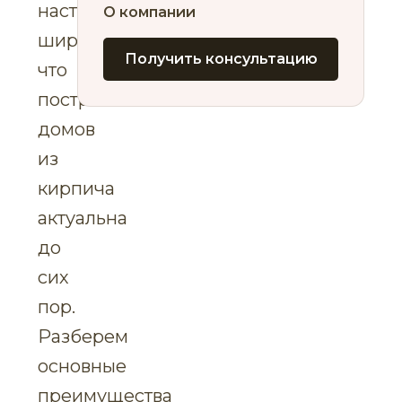
настолько
О компании
широки,
Получить консультацию
что
постройка
домов
из
кирпича
актуальна
до
сих
пор.
Разберем
основные
преимущества