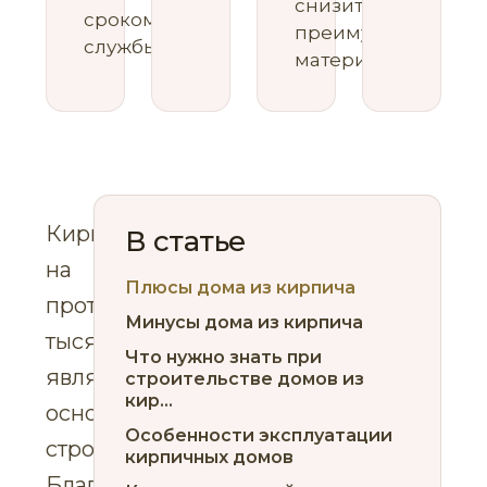
снизить
сроком
преимущества
службы.
материала.
Кирпич
В статье
на
Плюсы дома из кирпича
протяжении
Минусы дома из кирпича
тысячелетий
Что нужно знать при
является
строительстве домов из
кир...
основой
Особенности эксплуатации
строительства.
кирпичных домов
Благодаря