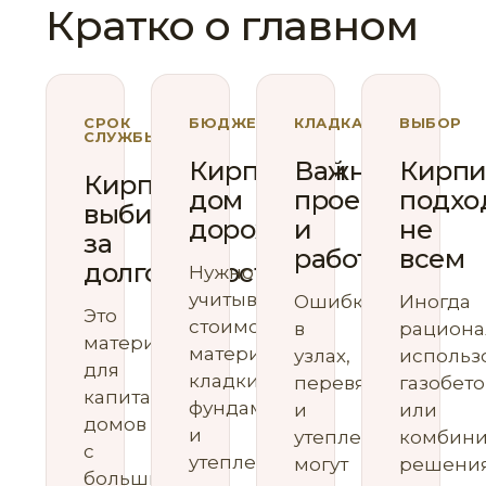
Кратко о главном
СРОК
БЮДЖЕТ
КЛАДКА
ВЫБОР
СЛУЖБЫ
Кирпичный
Важны
Кирпи
Кирпич
дом
проект
подхо
выбирают
дороже
и
не
за
работы
всем
долговечность
Нужно
учитывать
Ошибки
Иногда
Это
стоимость
в
рациона
материал
материала,
узлах,
использ
для
кладки,
перевязке
газобет
капитальных
фундамента
и
или
домов
и
утеплении
комбин
с
утепления.
могут
решения
большим