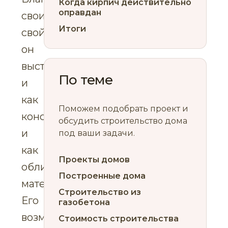
Когда кирпич действительно
оправдан
своим
Итоги
свойствам
он
выступает
По теме
и
как
Поможем подобрать проект и
конструкционный,
обсудить строительство дома
и
под ваши задачи.
как
Проекты домов
облицовочный
Построенные дома
материал.
Строительство из
Его
газобетона
возможности
Стоимость строительства