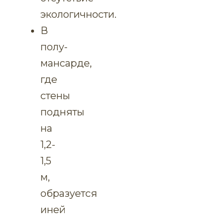
экологичности.
В
полу-
мансарде,
где
стены
подняты
на
1,2-
1,5
м,
образуется
иней