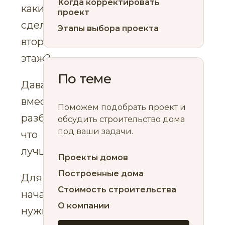
Когда корректировать
каким
проект
сделать
Этапы выбора проекта
второй
этаж?
По теме
Давайте
вместе
Поможем подобрать проект и
разбираться,
обсудить строительство дома
под ваши задачи.
что
лучше.
Проекты домов
Построенные дома
Для
Стоимость строительства
начала
О компании
нужно