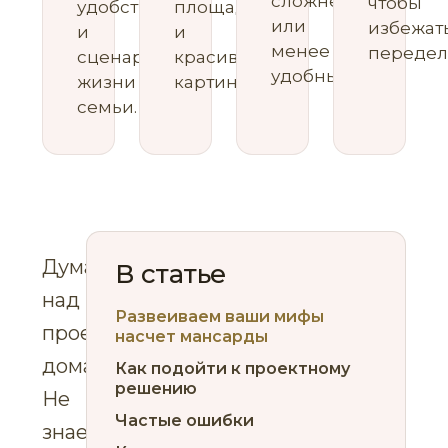
сложнее
чтобы
удобство
площади
или
избежат
и
и
менее
передел
сценарии
красивой
удобным.
жизни
картинки.
семьи.
Думаете
В статье
над
Развеиваем ваши мифы
проектом
насчет мансарды
дома?
Как подойти к проектному
решению
Не
Частые ошибки
знаете,