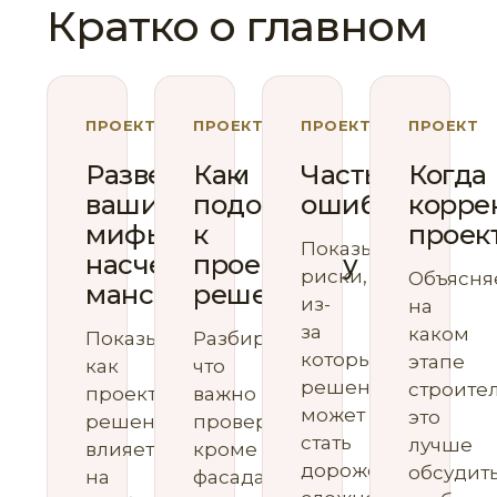
Кратко о главном
ПРОЕКТ
ПРОЕКТ
ПРОЕКТ
ПРОЕКТ
Развеиваем
Как
Частые
Когда
ваши
подойти
ошибки
корре
мифы
к
проек
Показываем
насчет
проектному
риски,
Объясня
мансарды
решению
из-
на
за
каком
Показываем,
Разбираем,
которых
этапе
как
что
решение
строите
проектное
важно
может
это
решение
проверить
стать
лучше
влияет
кроме
дороже,
обсудить
на
фасада,