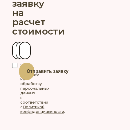
заявку
на
расчет
стоимости
Ваше имя
Контактный телефон
Ваш город
Я
даю
Отправить заявку
согласие
на
обработку
персональных
данных
в
соответствии
с
Политикой
конфиденциальности
.