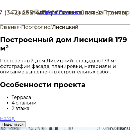
7 (342) 255-44-00
Проекты
Портфолио
О компании
Статьи
Контакты
Пример
Главная
/
Портфолио
/
Лисицкий
Построенный дом Лисицкий 179
м²
Построенный дом Лисицкий площадью 179 м²:
фотографии фасада, планировки, материалы и
описание выполненных строительных работ.
Особенности проекта
Терраса
4 спальни
2 этажа
Назад
Поделиться