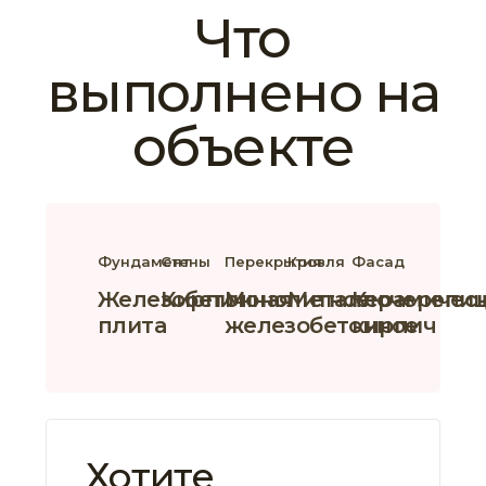
Что
выполнено на
объекте
Фундамент
Стены
Перекрытия
Кровля
Фасад
Железобетонная
Кирпич
Монолитное
Металлочерепи
Керамичес
плита
железобетонное
кирпич
Хотите